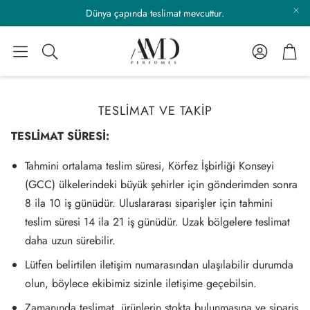
Dünya çapında teslimat mevcuttur.
Hesap
Sep
Alış
TESLIMAT VE TAKIP
TESLİMAT SÜRESİ:
Tahmini ortalama teslim süresi, Körfez İşbirliği Konseyi
(GCC) ülkelerindeki büyük şehirler için gönderimden sonra
8 ila 10 iş günüdür. Uluslararası siparişler için tahmini
teslim süresi 14 ila 21 iş günüdür. Uzak bölgelere teslimat
daha uzun sürebilir.
Lütfen belirtilen iletişim numarasından ulaşılabilir durumda
olun, böylece ekibimiz sizinle iletişime geçebilsin.
Zamanında teslimat, ürünlerin stokta bulunmasına ve sipariş