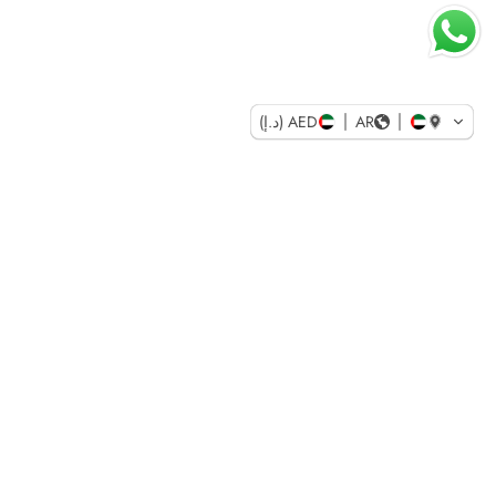
AR
AED (د.إ)