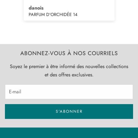
danois
Lo
PARFUM D'ORCHIDÉE 14
MA
 et
ABONNEZ-VOUS À NOS COURRIELS
ent
Soyez le premier à être informé des nouvelles collections
 le
les
et des offres exclusives.
eur
tée
 sa
S'ABONNER