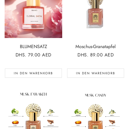
BLUMENSATZ
Moschus-Granatapfel
NORMALER
DHS. 79.00 AED
NORMALER
DHS. 89.00 AED
PREIS
PREIS
IN DEN WARENKORB
IN DEN WARENKORB