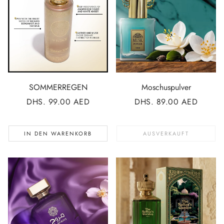
SOMMERREGEN
Moschuspulver
NORMALER
DHS. 99.00 AED
NORMALER
DHS. 89.00 AED
PREIS
PREIS
IN DEN WARENKORB
AUSVERKAUFT