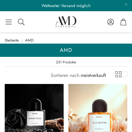
er Versand möglich
Keine Rückgab
Konto
War
Suche
Startseite
AMD
AMD
251 Produkte
Sortieren nach:
meistverkauft