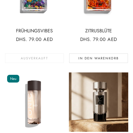
FRÜHLINGSVIBES
ZITRUSBLÜTE
NORMALER
DHS. 79.00 AED
NORMALER
DHS. 79.00 AED
PREIS
PREIS
AUSVERKAUFT
IN DEN WARENKORB
Neu