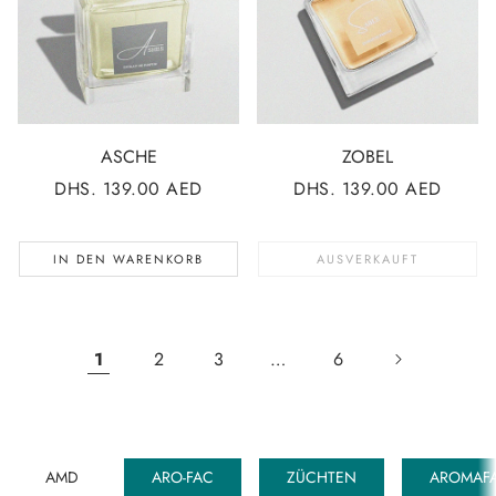
ASCHE
ZOBEL
NORMALER
DHS. 139.00 AED
NORMALER
DHS. 139.00 AED
PREIS
PREIS
IN DEN WARENKORB
AUSVERKAUFT
1
2
3
…
6
AMD
ARO-FAC
ZÜCHTEN
AROMAFA