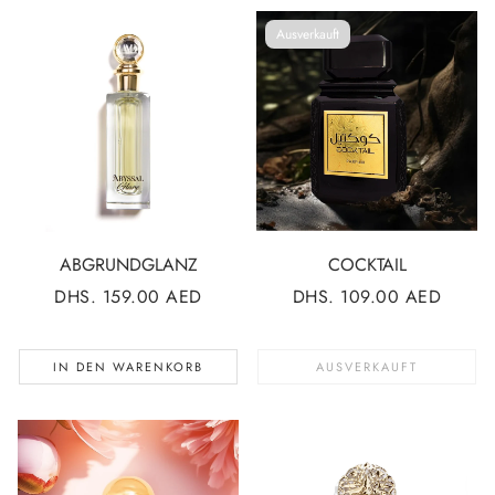
Ausverkauft
ABGRUNDGLANZ
COCKTAIL
NORMALER
DHS. 159.00 AED
NORMALER
DHS. 109.00 AED
PREIS
PREIS
IN DEN WARENKORB
AUSVERKAUFT