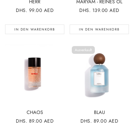
HERR
MARYAM - REINES ÖL
NORMALER
DHS. 99.00 AED
NORMALER
DHS. 139.00 AED
PREIS
PREIS
IN DEN WARENKORB
IN DEN WARENKORB
Ausverkauft
CHAOS
BLAU
NORMALER
DHS. 89.00 AED
NORMALER
DHS. 89.00 AED
PREIS
PREIS