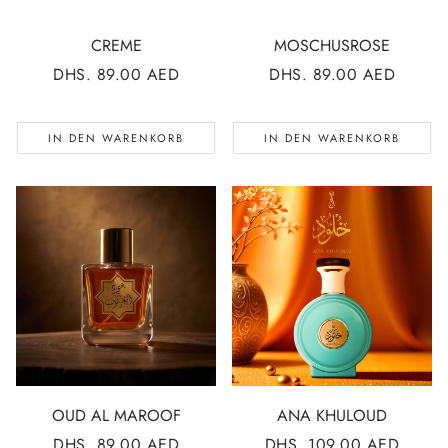
CREME
MOSCHUSROSE
NORMALER
DHS. 89.00 AED
NORMALER
DHS. 89.00 AED
PREIS
PREIS
IN DEN WARENKORB
IN DEN WARENKORB
OUD AL MAROOF
ANA KHULOUD
NORMALER
DHS. 89.00 AED
NORMALER
DHS. 109.00 AED