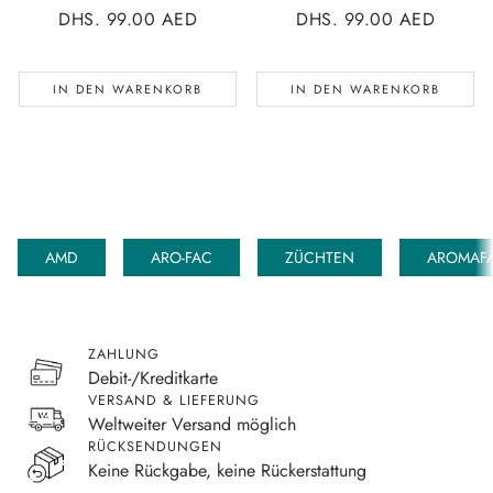
NORMALER
DHS. 99.00 AED
NORMALER
DHS. 99.00 AED
PREIS
PREIS
IN DEN WARENKORB
IN DEN WARENKORB
AMD
ARO-FAC
ZÜCHTEN
AROMAFA
ZAHLUNG
Debit-/Kreditkarte
VERSAND & LIEFERUNG
Weltweiter Versand möglich
RÜCKSENDUNGEN
Keine Rückgabe, keine Rückerstattung