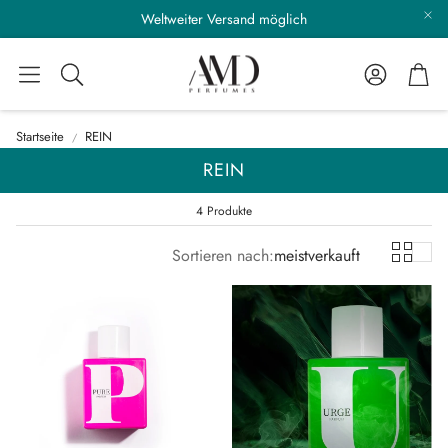
Weltweiter Versand möglich
Konto
War
Suche
Startseite
REIN
REIN
4 Produkte
Sortieren nach:
meistverkauft