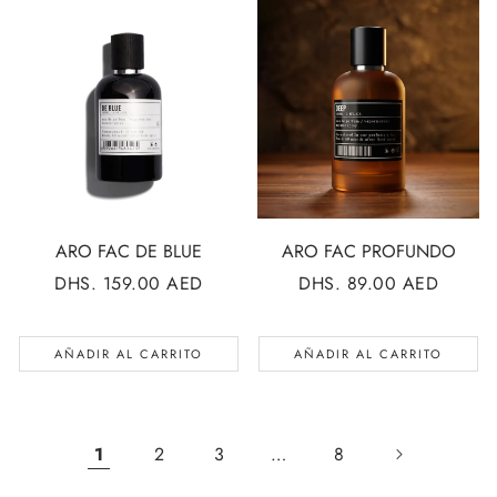
ARO FAC DE BLUE
ARO FAC PROFUNDO
PRECIO
DHS. 159.00 AED
PRECIO
DHS. 89.00 AED
REGULAR
REGULAR
AÑADIR AL CARRITO
AÑADIR AL CARRITO
1
2
3
…
8