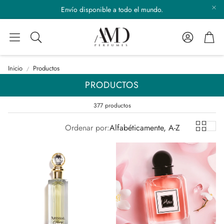
Envío disponible a todo el mundo.
Cuenta
Carr
Buscar
Inicio
Productos
PRODUCTOS
377 productos
Ordenar por:
Alfabéticamente, A-Z