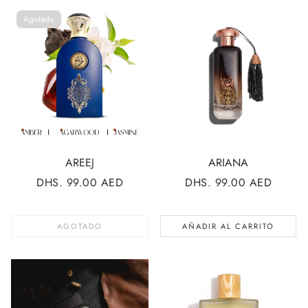
Agotado
AREEJ
ARIANA
PRECIO
DHS. 99.00 AED
PRECIO
DHS. 99.00 AED
REGULAR
REGULAR
AGOTADO
AÑADIR AL CARRITO