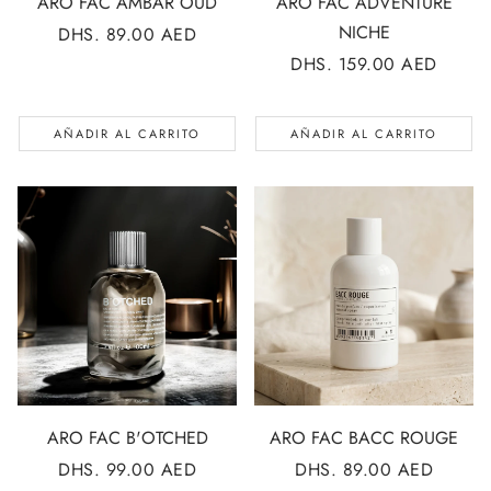
ARO FAC ÁMBAR OUD
ARO FAC ADVENTURE
NICHE
PRECIO
DHS. 89.00 AED
REGULAR
PRECIO
DHS. 159.00 AED
REGULAR
AÑADIR AL CARRITO
AÑADIR AL CARRITO
ARO FAC B'OTCHED
ARO FAC BACC ROUGE
PRECIO
DHS. 99.00 AED
PRECIO
DHS. 89.00 AED