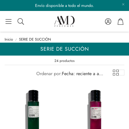
Envío disponible a todo el mundo.
Cuenta
Carr
Buscar
Inicio
SERIE DE SUCCIÓN
SERIE DE SUCCIÓN
24 productos
Ordenar por:
Fecha: reciente a antiguo(a)