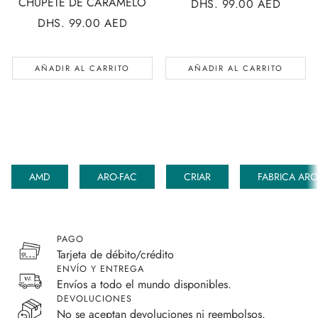
CHUPETE DE CARAMELO
PRECIO
DHS. 99.00 AED
REGULAR
PRECIO
DHS. 99.00 AED
REGULAR
AÑADIR AL CARRITO
AÑADIR AL CARRITO
AMD
ARO-FAC
CRIAR
FABRICA AR
PAGO
Tarjeta de débito/crédito
ENVÍO Y ENTREGA
Envíos a todo el mundo disponibles.
DEVOLUCIONES
No se aceptan devoluciones ni reembolsos.